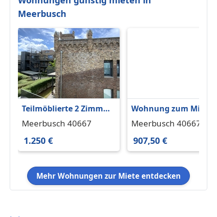
Meerbusch
Teilmöblierte 2 Zimmer-
Wohnung zum Miete
Wohnung mit großer
in Meerbusch 907,50 €
Meerbusch 40667
Meerbusch 40667
Sonnenterrasse, EBK
33 m²
1.250 €
907,50 €
und Tiefgarage in
Meerbusch-Büderich
Mehr Wohnungen zur Miete entdecken