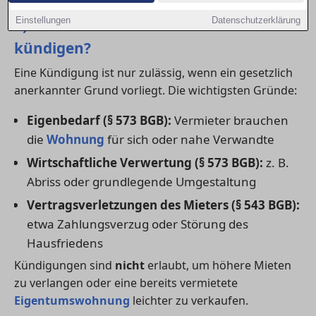
1) In welchen Fällen darf der Vermieter
Einstellungen
Datenschutzerklärung
kündigen?
Eine Kündigung ist nur zulässig, wenn ein gesetzlich
anerkannter Grund vorliegt. Die wichtigsten Gründe:
Eigenbedarf (§ 573 BGB):
Vermieter brauchen
die
Wohnung
für sich oder nahe Verwandte
Wirtschaftliche Verwertung (§ 573 BGB):
z. B.
Abriss oder grundlegende Umgestaltung
Vertragsverletzungen des Mieters (§ 543 BGB):
etwa Zahlungsverzug oder Störung des
Hausfriedens
Kündigungen sind
nicht
erlaubt, um höhere Mieten
zu verlangen oder eine bereits vermietete
Eigentumswohnung
leichter zu verkaufen.