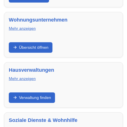
terminsicher und passend zu deinem Umfang.
Wohnungsunternehmen
Mehr anzeigen
Finde regionale Wohnungsunternehmen,
Übersicht öffnen
Genossenschaften und Vermieter in Meerbusch – mit
freien Wohnungen, klaren Prozessen und
verlässlicher Betreuung.
Hausverwaltungen
Mehr anzeigen
WEG-, Miet- und Objektverwaltung: Finde
Verwaltung finden
Hausverwaltungen in Meerbusch für Abrechnung,
Instandhaltung, Kommunikation und professionelle
Organisation.
Soziale Dienste & Wohnhilfe