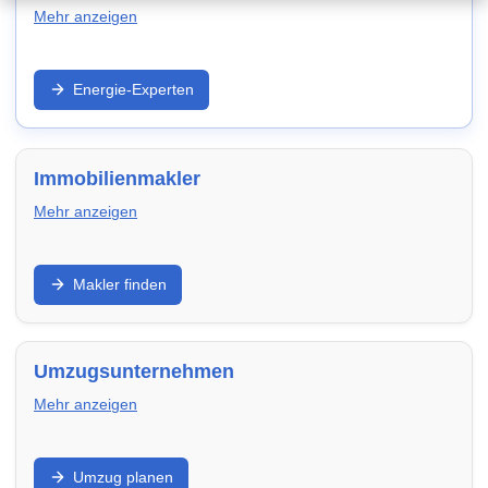
Mehr anzeigen
Strom/Gas, Wärmepumpe, PV und Effizienz: Entdecke
Energie-Experten
Anbieter und Experten in Meerbusch – für niedrigere
laufende Kosten und zukunftssichere Modernisierung.
Immobilienmakler
Mehr anzeigen
Verkauf, Vermietung, Bewertung und Vermarktung:
Makler finden
Finde Makler in Meerbusch, die Objektaufnahme,
Exposé, Besichtigungen und Verhandlung
professionell übernehmen.
Umzugsunternehmen
Mehr anzeigen
Privatumzug, Transport, Verpackung und Montage:
Umzug planen
Vergleiche Umzugsfirmen in Meerbusch – transparent,