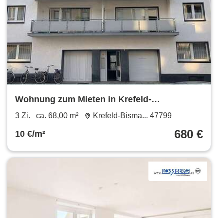
Wohnung zum Mieten in Krefeld-
Bismarckviertel 680 € 68 m²
3 Zi.
ca. 68,00 m²
Krefeld-Bisma... 47799
680 €
10 €/m²