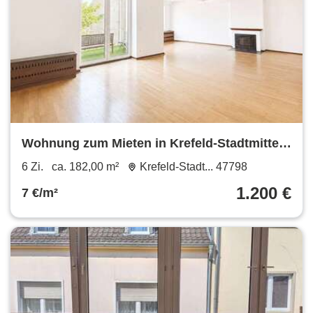
Wohnung zum Mieten in Krefeld-Stadtmitte
1.200 € 182 m²
6 Zi.
ca. 182,00 m²
Krefeld-Stadt... 47798
1.200 €
7 €/m²