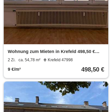
Wohnung zum Mieten in Krefeld 498,50 €
54.78 m²
2 Zi.
ca. 54,78 m²
Krefeld 47998
498,50 €
9 €/m²