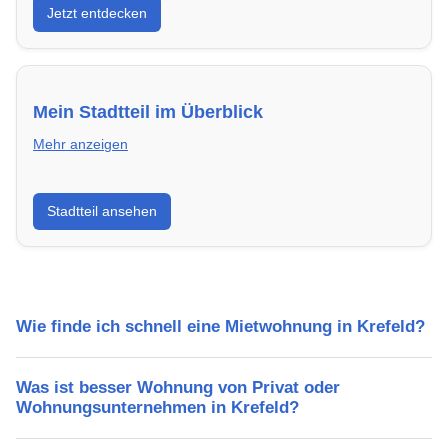
Jetzt entdecken
energieeffizient und sofort bezugsfertig.
Mein Stadtteil im Überblick
Mehr anzeigen
Erfahre mehr über deinen Stadtteil in Krefeld:
Stadtteil ansehen
Lebensqualität, Verkehrsanbindung, Schulen,
Freizeitmöglichkeiten und Mietpreise.
Wie finde ich schnell eine Mietwohnung in Krefeld?
Was ist besser Wohnung von Privat oder
Wohnungsunternehmen in Krefeld?