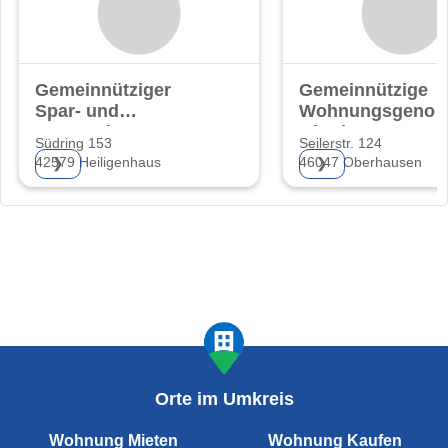
Gemeinnütziger
Gemeinnützige
Spar- und
Wohnungsgenoss
Bauverein eG
Oberhausen eG.
Südring 153
Seilerstr. 124
42579 Heiligenhaus
46047 Oberhausen
❯
❯
Orte im Umkreis
Wohnung Mieten
Wohnung Kaufen