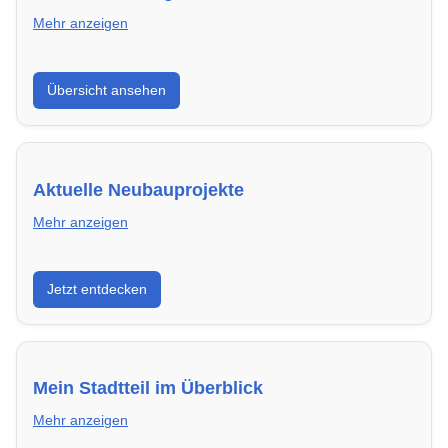
Mehr anzeigen
Hier findest du die wichtigsten Anbieter in Meerbusch
Übersicht ansehen
– von Genossenschaften bis zu privaten Vermietern.
Aktuelle Neubauprojekte
Mehr anzeigen
Entdecke Neubauprojekte in Meerbusch – modern,
Jetzt entdecken
energieeffizient und sofort bezugsfertig.
Mein Stadtteil im Überblick
Mehr anzeigen