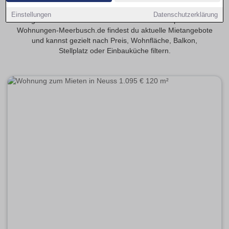
Entdecke 4-Zimmer-Wohnungen in Meerbusch – ideal für
Einstellungen
Datenschutzerklärung
größere Haushalte oder flexible Wohnkonzepte. Auf
Wohnungen-Meerbusch.de findest du aktuelle Mietangebote
und kannst gezielt nach Preis, Wohnfläche, Balkon,
Stellplatz oder Einbauküche filtern.