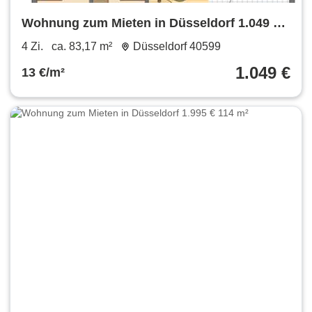
Wohnung zum Mieten in Düsseldorf 1.049 €
83.17 m²
4 Zi.
ca. 83,17 m²
Düsseldorf 40599
1.049 €
13 €/m²