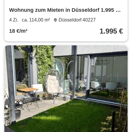
Wohnung zum Mieten in Düsseldorf 1.995 €
114 m²
4 Zi.
ca. 114,00 m²
Düsseldorf 40227
1.995 €
18 €/m²