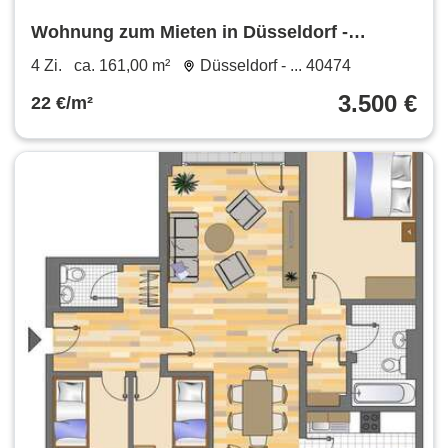
Wohnung zum Mieten in Düsseldorf -
Lohausen 3.500 € 161 m²
4 Zi.
ca. 161,00 m²
Düsseldorf - ... 40474
3.500 €
22 €/m²