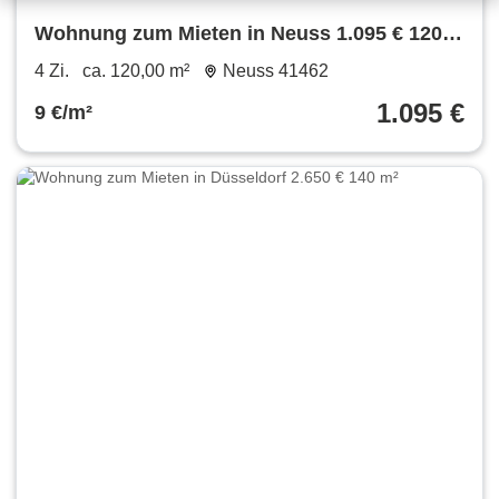
Wohnung zum Mieten in Neuss 1.095 € 120
m²
4 Zi.
ca. 120,00 m²
Neuss 41462
1.095 €
9 €/m²