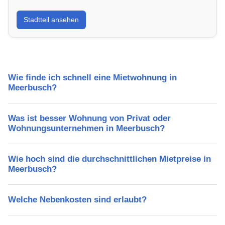
Erfahre mehr über deinen Stadtteil in Meerbusch:
Stadtteil ansehen
Lebensqualität, Verkehrsanbindung, Schulen,
Freizeitmöglichkeiten und Mietpreise.
Wie finde ich schnell eine Mietwohnung in
Meerbusch?
Was ist besser Wohnung von Privat oder
Wohnungsunternehmen in Meerbusch?
Wie hoch sind die durchschnittlichen Mietpreise in
Meerbusch?
Welche Nebenkosten sind erlaubt?