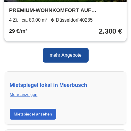
PREMIUM-WOHNKOMFORT AUF
HÖCHSTEM NIVEAU
4 Zi.
ca. 80,00 m²
Düsseldorf 40235
2.300 €
29 €/m²
mehr Angebote
Mietspiegel lokal in Meerbusch
Mehr anzeigen
Erhalte einen Überblick über die aktuellen Mietpreise
Mietspiegel ansehen
regional in Meerbusch. So weißt du genau, welche
Miete fair ist und wo sich ein Vergleich lohnt.