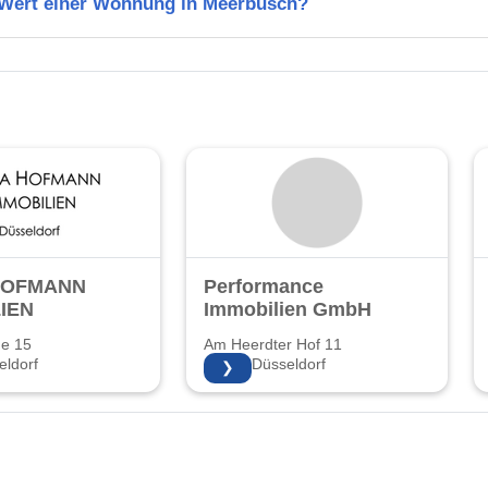
n Wert einer Wohnung in Meerbusch?
HOFMANN
Performance
IEN
Immobilien GmbH
ße 15
Am Heerdter Hof 11
ldorf
40549 Düsseldorf
❯