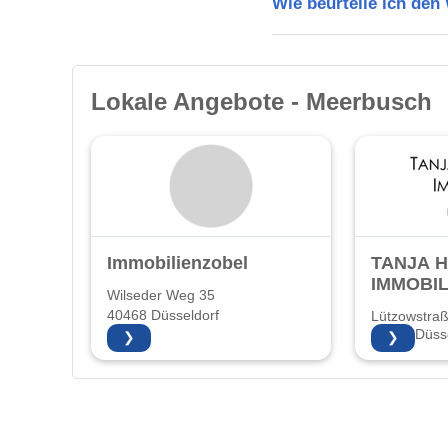
Wie beurteile ich de
Lokale Angebote - Meerbusch
Immobilienzobel
TANJA 
IMMOBIL
Wilseder Weg 35
40468 Düsseldorf
Lützowstra
40476 Düsse
❯
❯