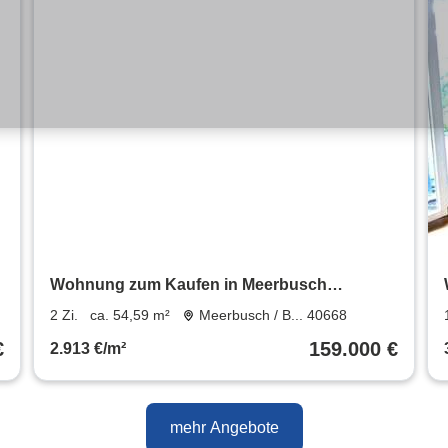
Wohnung zum Kaufen in Meerbusch
Bösinghoven 159.000 € 54.59 m²
2 Zi.
ca. 54,59 m²
Meerbusch / B... 40668
€
159.000 €
2.913 €/m²
mehr Angebote