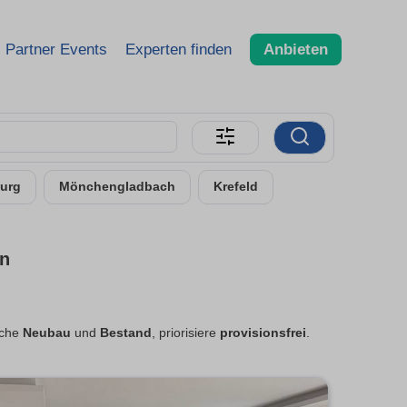
Partner Events
Experten finden
Anbieten
urg
Mönchengladbach
Krefeld
en
eiche
Neubau
und
Bestand
, priorisiere
provisionsfrei
.