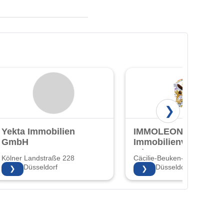
❯
Yekta Immobilien
IMMOLEON24 -
GmbH
Immobilienverkauf
mit Herz!
Kölner Landstraße 228
Cäcilie-Beuken-Str. 3 3
40591 Düsseldorf
40597 Düsseldorf
❯
❯