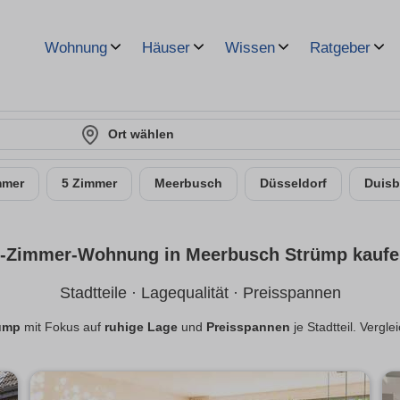
Wohnung
Häuser
Wissen
Ratgeber
Ort wählen
mmer
5 Zimmer
Meerbusch
Düsseldorf
Duisb
-Zimmer-Wohnung in Meerbusch Strümp kauf
Stadtteile · Lagequalität · Preisspannen
ümp
mit Fokus auf
ruhige Lage
und
Preisspannen
je Stadtteil. Vergl