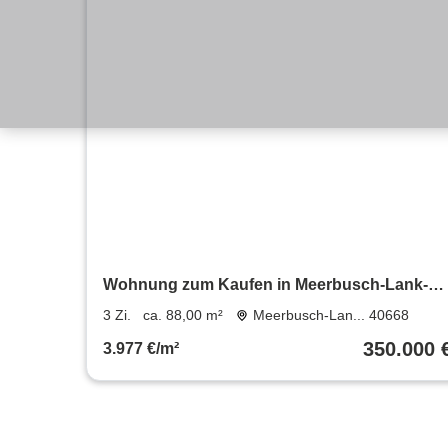
Wohnung zum Kaufen in Meerbusch-Lank-
Latum 350.000 € 88 m²
3 Zi.
ca. 88,00 m²
Meerbusch-Lan... 40668
350.000 
3.977 €/m²