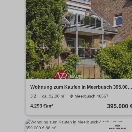
Wohnung zum Kaufen in Meerbusch 395.000
€ 92 m²
3 Zi.
ca. 92,00 m²
Meerbusch 40667
395.000 
4.293 €/m²