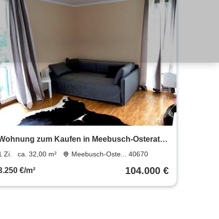
Wohnung zum Kaufen in Meebusch-Osterath
104.000 € 32 m²
1 Zi.
ca. 32,00 m²
Meebusch-Oste... 40670
104.000 €
3.250 €/m²