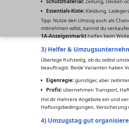
Schutzmaterial:
Zeitung, Decken od
Essentials-Kiste:
Kleidung, Ladegerät
Tipp: Nutze den Umzug auch als Cha
mitnehmen willst, kannst du verkaufen
1A-Anzeigenmarkt
helfen beim Weite
3) Helfer & Umzugsunterneh
Überlege frühzeitig, ob du selbst umzi
beauftragst. Beide Varianten haben Vo
Eigenregie:
günstiger, aber zeitinte
Profis:
übernehmen Transport, Haft
Hol dir mehrere Angebote ein und verg
Haftungsbedingungen, Versicherung u
4) Umzugstag gut organisier