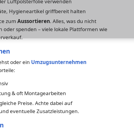
er Luftpolsterfolie verwenden
e, Hygieneartikel griffbereit halten
nce zum
Aussortieren
. Alles, was du nicht
 oder spenden – viele lokale Plattformen wie
rverkauf.
men
ehst oder ein
Umzugsunternehmen
rteile:
nsiv
ung & oft Montagearbeiten
leiche Preise. Achte dabei auf
nd eventuelle Zusatzleistungen.
en