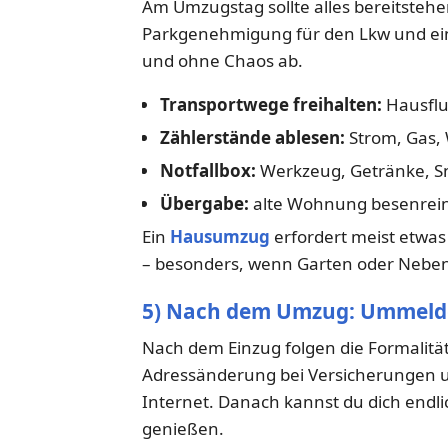
Am Umzugstag sollte alles bereitstehen
Parkgenehmigung für den Lkw und ein kl
und ohne Chaos ab.
Transportwege freihalten:
Hausflu
Zählerstände ablesen:
Strom, Gas,
Notfallbox:
Werkzeug, Getränke, Sn
Übergabe:
alte Wohnung besenrein
Ein
Hausumzug
erfordert meist etwa
– besonders, wenn Garten oder Neb
5) Nach dem Umzug: Ummelde
Nach dem Einzug folgen die Formali
Adressänderung bei Versicherungen 
Internet. Danach kannst du dich end
genießen.