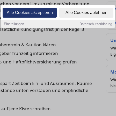
ochen vor dem Umzug mit der Vorbereitung.
St
nen für Kündigungen, Ummeldungen und
Alle Cookies akzeptieren
Alle Cookies ablehnen
So 
ick.
Zu
Einstellungen
Datenschutzerklärung
setzliche Kündigungsfrist (in der Regel 3
Um
betermin & Kaution klären
Wa
geber frühzeitig informieren
Eig
- und Haftpflichtversicherung prüfen
Mo
Wie
 spart Zeit beim Ein- und Ausräumen. Räume
bis
nstände unten verstauen und empfindliche
uf jede Kiste schreiben