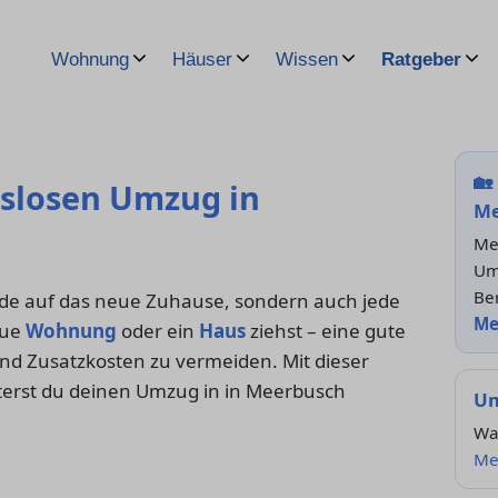
Wohnung
Häuser
Wissen
Ratgeber
🏡
gslosen Umzug in
Me
Me
Um
Be
ude auf das neue Zuhause, sondern auch jede
Me
eue
Wohnung
oder ein
Haus
ziehst – eine gute
und Zusatzkosten zu vermeiden. Mit dieser
sterst du deinen Umzug in in Meerbusch
Um
Wa
Me