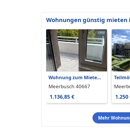
Wohnungen günstig mieten 
Wohnung zum Mieten
Teilmö
in Meerbusch 1.136,85 €
Wohnu
Meerbusch 40667
Meerb
75.79 m²
Sonnen
1.136,85 €
1.250
und Ti
Meerbu
Mehr Wohnung