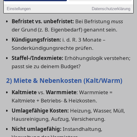
1) Mietdauer & Vertragsart
Einstellungen
Datenschutzerklärung
Befristet vs. unbefristet:
Bei Befristung
muss
der Grund (z. B. Eigenbedarf) genannt sein.
Kündigungsfristen:
i. d. R. 3 Monate –
Sonderkündigungsrechte prüfen.
Staffel-/Indexmiete:
Erhöhungslogik verstehen;
passt sie zu deinem Budget?
2) Miete & Nebenkosten (Kalt/Warm)
Kaltmiete
vs.
Warmmiete
: Warmmiete =
Kaltmiete + Betriebs- & Heizkosten.
Umlagefähige Kosten:
Heizung, Wasser, Müll,
Hausreinigung, Aufzug, Versicherung.
Nicht umlagefähig:
Instandhaltung,