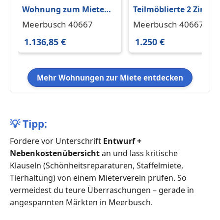
Wohnung zum Mieten
Teilmöblierte 2 Zimme
in Meerbusch 1.136,85 €
Wohnung mit großer
Meerbusch 40667
Meerbusch 40667
75.79 m²
Sonnenterrasse, EBK
1.136,85 €
1.250 €
und Tiefgarage in
Meerbusch-Büderich
Mehr Wohnungen zur Miete entdecken
💡
Tipp:
Fordere vor Unterschrift
Entwurf +
Nebenkostenübersicht
an und lass kritische
Klauseln (Schönheitsreparaturen, Staffelmiete,
Tierhaltung) von einem Mieterverein prüfen. So
vermeidest du teure Überraschungen – gerade in
angespannten Märkten in Meerbusch.