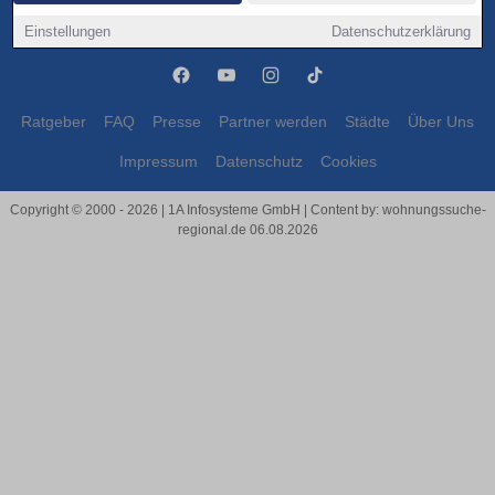
Oberhausen
Oberhausen
Einstellungen
Datenschutzerklärung
Ratgeber
FAQ
Presse
Partner werden
Städte
Über Uns
Impressum
Datenschutz
Cookies
Copyright © 2000 - 2026 | 1A Infosysteme GmbH | Content by: wohnungssuche-
regional.de 06.08.2026